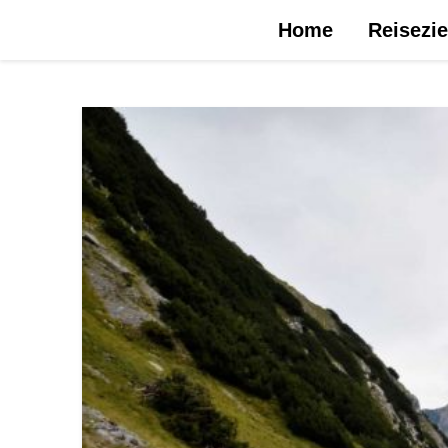
Urlaubsreise.blog – dein Reiseblog …
Home
Reisezie