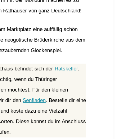
rm mit der Monduhr machen es zu
n Rathäuser von ganz Deutschland!
m Marktplatz eine auffällig schön
Die neogotische Brüderkirche aus dem
bezaubernden Glockenspiel.
thaus befindet sich der
Ratskeller
.
ichtig, wenn du Thüringer
eren möchtest. Für den kleinen
ir dir den
Senfladen
. Bestelle dir eine
 und koste dazu eine Vielzahl
orten. Diese kannst du im Anschluss
ufen.