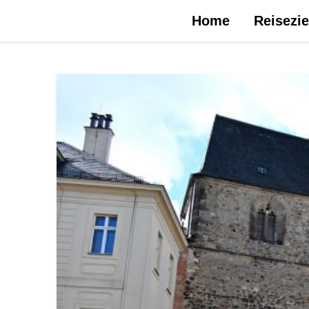
Urlaubsreise.blog – dein Reiseblog …
Home
Reisezie