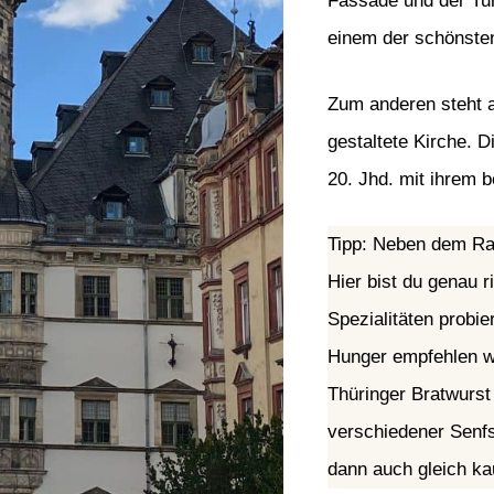
Fassade und der Tu
einem der schönste
Zum anderen steht a
gestaltete Kirche. 
20. Jhd. mit ihrem 
Tipp: Neben dem Ra
Hier bist du genau r
Spezialitäten probi
Hunger empfehlen w
Thüringer Bratwurst
verschiedener Senfs
dann auch gleich ka