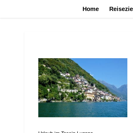
Urlaubsreise.blog – dein Reiseblog …
Home
Reisezie