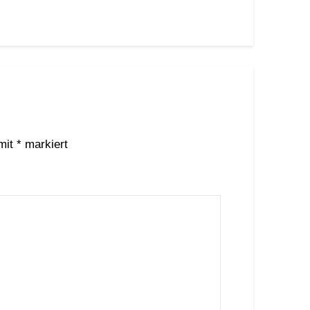
 mit
*
markiert