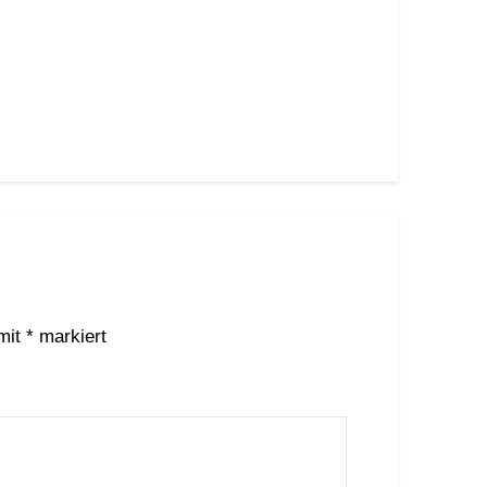
 mit
*
markiert