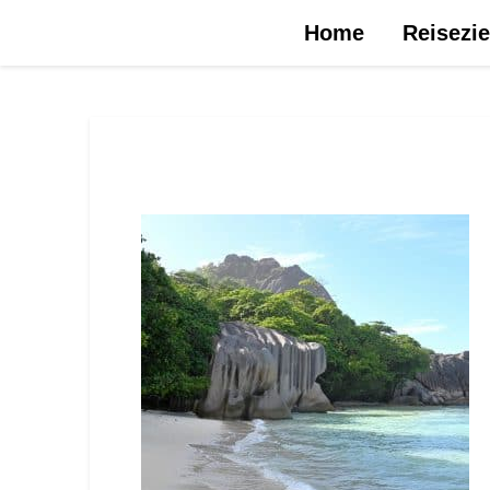
Urlaubsreise.blog – dein Reiseblog …
Home
Reisezie