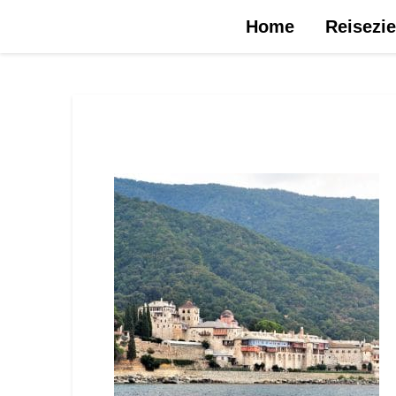
Urlaubsreise.blog – dein Reiseblog …
Home
Reisezie