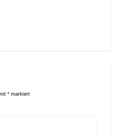
 mit
*
markiert