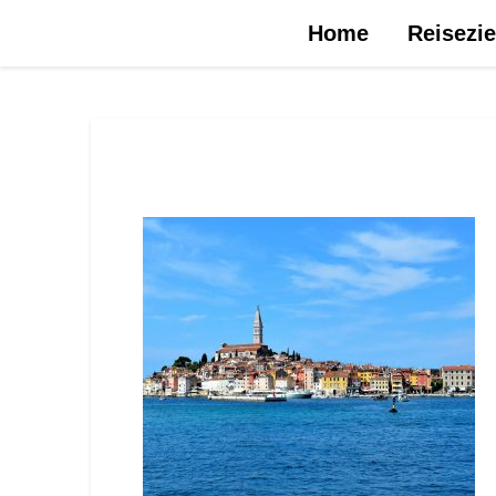
Urlaubsreise.blog – dein Reiseblog …
Home
Reisezie