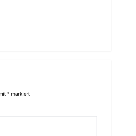
 mit
*
markiert