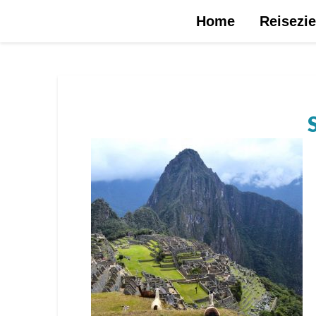
Urlaubsreise.blog – dein Reiseblog …
Home
Reisezie