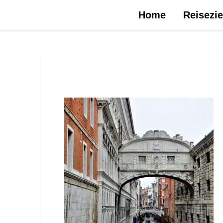
Urlaubsreise.blog – dein Reiseblog …
Home
Reisezie