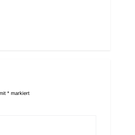
 mit
*
markiert