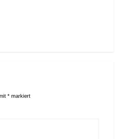
 mit
*
markiert