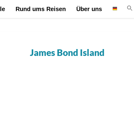
le
Rund ums Reisen
Über uns
James Bond Island