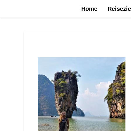
Urlaubsreise.blog – dein Reiseblog …
Home
Reisezie