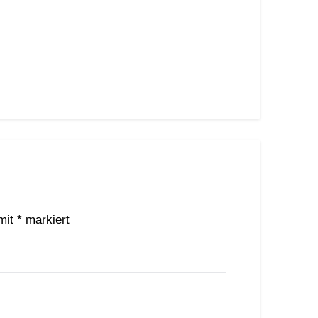
 mit
*
markiert