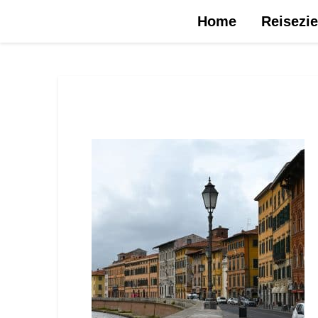
Urlaubsreise.blog – dein Reiseblog …
Home
Reisezie