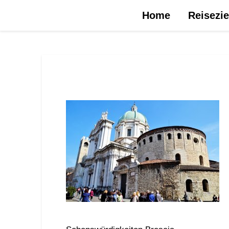
Urlaubsreise.blog – dein Reiseblog …
Home
Reisezie