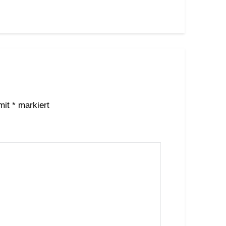
 mit
*
markiert