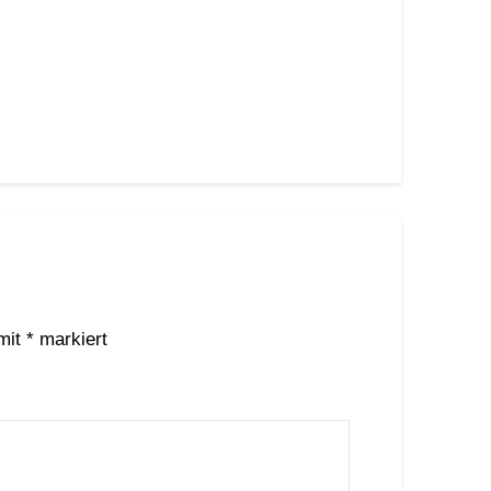
 mit
*
markiert