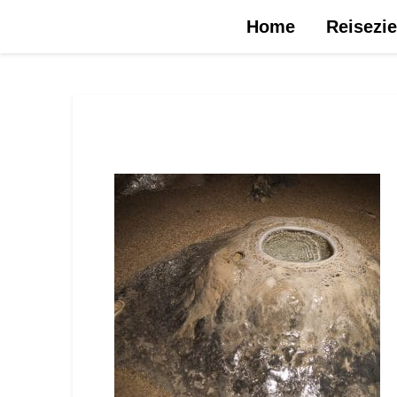
Urlaubsreise.blog – dein Reiseblog …
Home
Reisezie