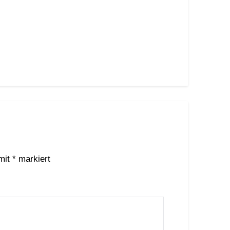
 mit
*
markiert