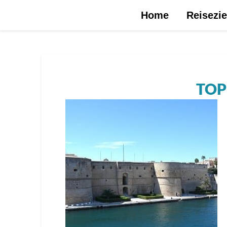
Urlaubsreise.blog – dein Reiseblog …
Home
Reisezie
TOP 