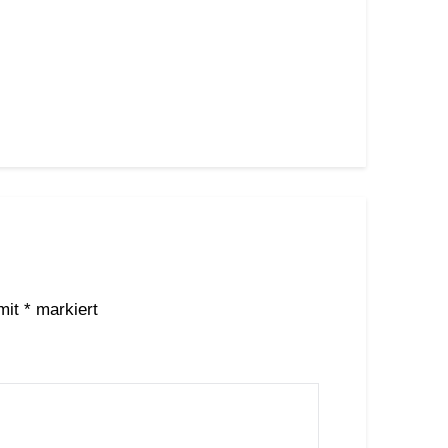
 mit
*
markiert