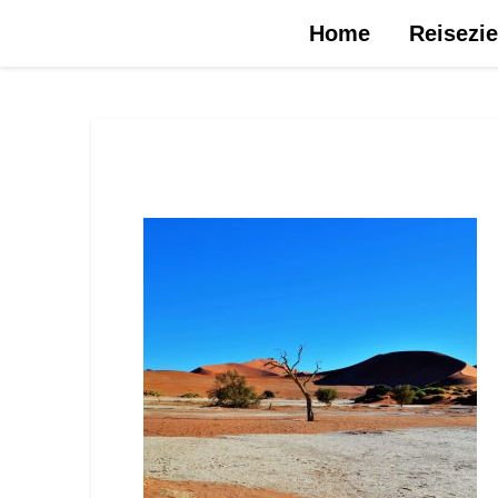
Urlaubsreise.blog – dein Reiseblog …
Home
Reisezie